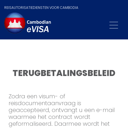
REISAUTORISATIEDIENSTEN VOOR CAMBODIA
TERUGBETALINGSBELEID
Zodra een visum- of
reisdocumentaanvraag is
geaccepteerd, ontvangt u een e-mail
waarmee het contract wordt
geformaliseerd. Daarmee wordt het