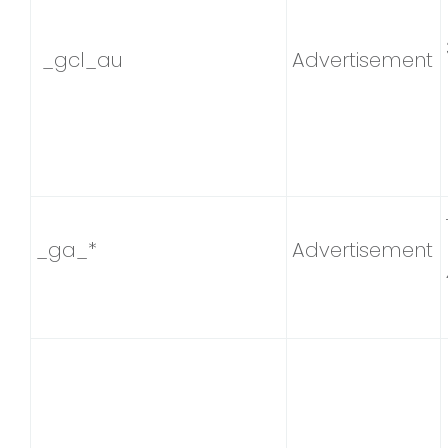
_gcl_au
Advertisement
_ga_*
Advertisement