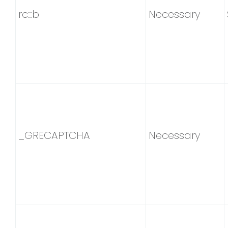
rc::b
Necessary
_GRECAPTCHA
Necessary