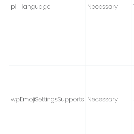
pll_language
Necessary
wpEmojiSettingsSupports
Necessary