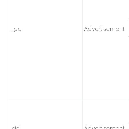
_ga
Advertisement
sid
Advertisement