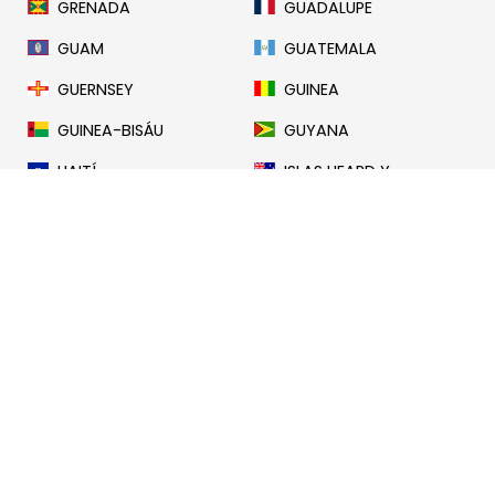
GRENADA
GUADALUPE
GUAM
GUATEMALA
GUERNSEY
GUINEA
GUINEA-BISÁU
GUYANA
HAITÍ
ISLAS HEARD Y
MCDONALD
HONDURAS
HONG KONG
HUNGRÍA
ISLANDIA
IRLANDA
ISLA DE MAN
ISRAEL
ITALIA
COSTA DE MARFIL
JAMAICA
JAPÓN
JERSEY
KAZAJISTÁN
KIRIBATI